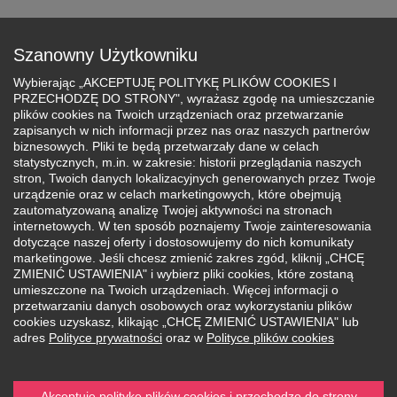
Szanowny Użytkowniku
Przejdź
Wybierając „AKCEPTUJĘ POLITYKĘ PLIKÓW COOKIES I
do
PRZECHODZĘ DO STRONY", wyrażasz zgodę na umieszczanie
treści
plików cookies na Twoich urządzeniach oraz przetwarzanie
zapisanych w nich informacji przez nas oraz naszych partnerów
biznesowych. Pliki te będą przetwarzały dane w celach
Akcja charytatywna
statystycznych, m.in. w zakresie: historii przeglądania naszych
stron, Twoich danych lokalizacyjnych generowanych przez Twoje
im. Eli Bednarkiewicz
urządzenie oraz w celach marketingowych, które obejmują
zautomatyzowaną analizę Twojej aktywności na stronach
internetowych. W ten sposób poznajemy Twoje zainteresowania
dotyczące naszej oferty i dostosowujemy do nich komunikaty
marketingowe. Jeśli chcesz zmienić zakres zgód, kliknij „CHCĘ
ZMIENIĆ USTAWIENIA" i wybierz pliki cookies, które zostaną
umieszczone na Twoich urządzeniach. Więcej informacji o
przetwarzaniu danych osobowych oraz wykorzystaniu plików
cookies uzyskasz, klikając „CHCĘ ZMIENIĆ USTAWIENIA" lub
adres
Polityce prywatności
oraz w
Polityce plików cookies
Dla Fundacji Mały Duży Człowiek zebraliśmy:
2
5
0
6
2
zł
Akceptuję politykę plików cookies i przechodzę do strony